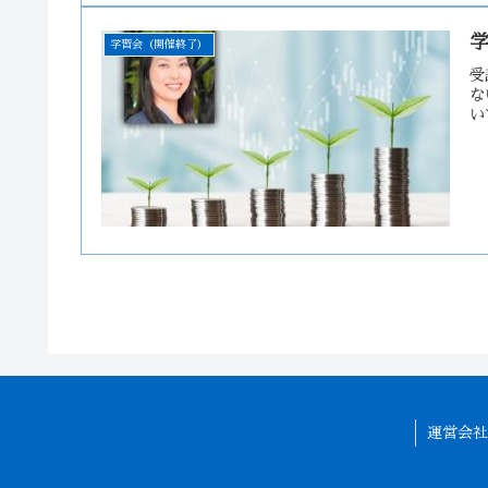
学
学習会（開催終了）
受
な
い
運営会社